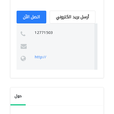
أرسل بريد الكتروني
اتصل الآن
12771503
http://
حول