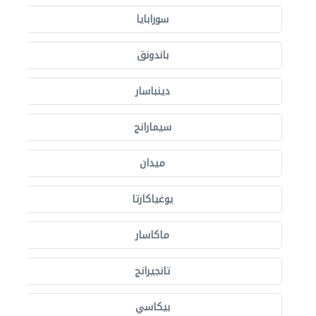
سورابايا
باندونق
دينباسار
سيمارانج
ميدان
يوغياكارتا
ماكاسار
تانجيرانج
بيكاسي