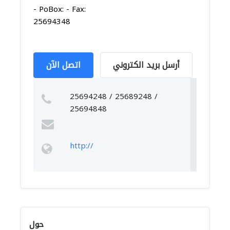
- PoBox: - Fax:
25694348
أرسل بريد الكتروني
اتصل الآن
25694248 / 25689248 /
25694848
http://
حول