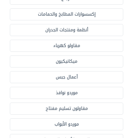
إكسسوارات المطابخ والحمامات
أنظمة ومنتجات الجدران
مقاولو كهرباء
ميكانيكيون
أعمال جبس
موردو نوافذ
مقاولون تسليم مفتاح
موردو الأبواب