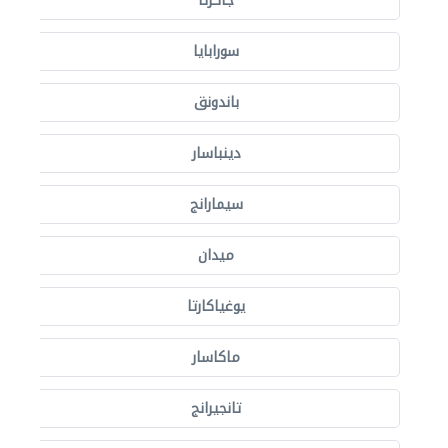
جاكرتا
سورابايا
باندونق
دينباسار
سيمارانج
ميدان
يوغياكارتا
ماكاسار
تانجيرانج