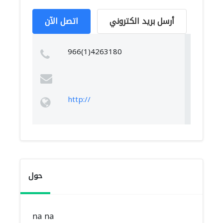
أرسل بريد الكتروني
اتصل الآن
966(1)4263180
http://
حول
na na