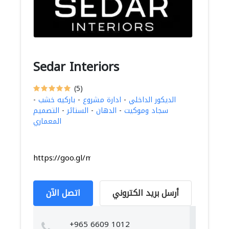
Sedar Interiors
(5)
الديكور الداخلي
-
ادارة مشروع
-
باركيه خشب
-
سجاد وموكيت
-
الدهان
-
الستائر
-
التصميم
المعماري
https://goo.gl/maps/UmSb8r8CXaeKtr1p9
أرسل بريد الكتروني
اتصل الآن
+965 6609 1012