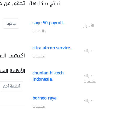
تحقق عن خد
نتائج مشابهة
sage 50 payroll..
جاكرتا
الأسوار
والبوابات
citra aircon service..
صيانة
اكتشف المز
مكيفات
الأنظمة السم
chunlan hi-tech
صيانة
indonesia..
مكيفات
أنظمة أمن
borneo raya
صيانة
مكيفات