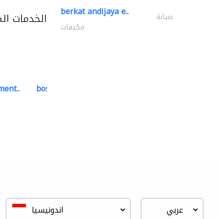
berkat andijaya e..
الخدمات ال
صيانة
مكيفات
ment..
bosch security systems..
أنظمة الاتصالات