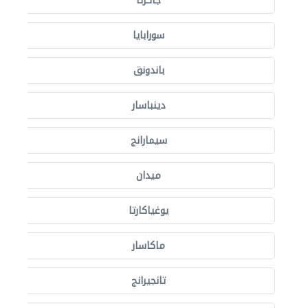
جاكرتا
سورابايا
باندونق
دينباسار
سيمارانج
ميدان
يوغياكارتا
ماكاسار
تانجيرانج