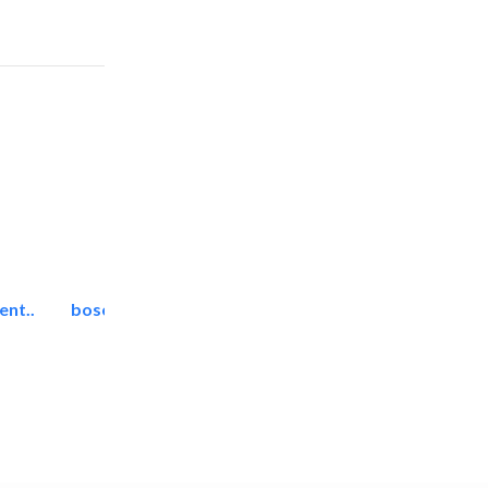
ent..
bosch security systems..
Telecom Systems