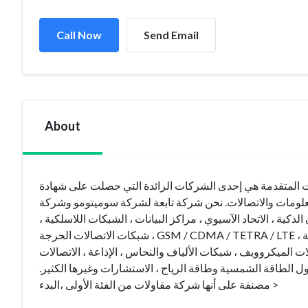
Call Now
Send Email
About
لاتصالات والإلكترونيات المتقدمة هي إحدى الشركات الرائدة التي حصلت على شهادة
لمعلومات والاتصالات. نحن شركة تابعة لشركة سوميتومو وشركة
كية ، الاتحاد الآسيوي ، مراكز البيانات ، الشبكات اللاسلكية
شبكات الاتصالات الحرجة ، GSM / CDMA / TETRA / LTE ، في حلول البناء ، تطوير البرمجيات ، خدمات القيمة المضافة ، حلول الأمان المتكاملة
، ت الميكروويف ، شبكات الألياف والنحاس ، الإذاعة ، الاتصالات
، حلول الطاقة الشمسية وطاقة الرياح ، الاستشارات وغيرها الكثير
مصنفة على أنها شركة مقاولات من الفئة الأولى ،البدء >