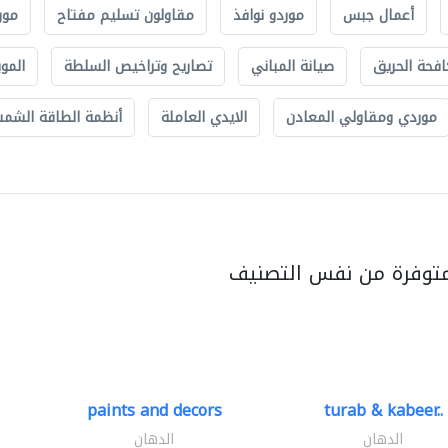
أعمال جبس
موردو نوافذ
مقاولون تسليم مفتاح
مور
افحة الحريق
صيانة المباني
تصاريح وتراخيص السلطة
الموب
موردي ومقاولي المعادن
الايدي العاملة
أنظمة الطاقة الشمسي
متوفرة من نفس التصنيف
paints and decors
turab & kabeer..
الدهان
الدهان