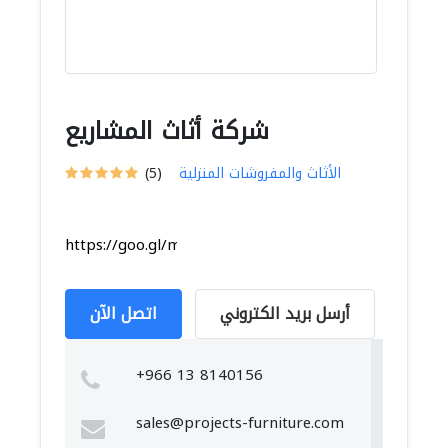
شركة أثاث المشاريع
الأثاث والمفروشات المنزلية
(5)
https://goo.gl/maps/qpUe3R5UXH6TVd56A
أرسل بريد الكتروني
اتصل الآن
+966 13 8140156
sales@projects-furniture.com