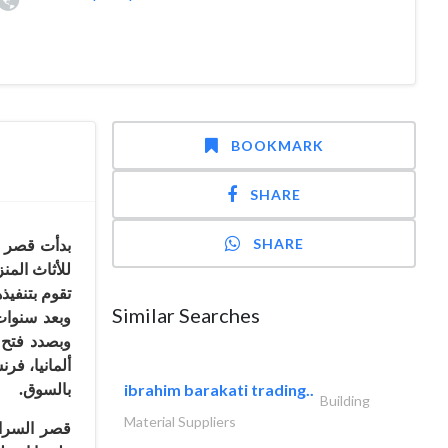
BOOKMARK
SHARE
SHARE
للأثاث الم
تقوم بتنف،
Similar Searches
وبعد سنوات
وبصدد فتح،
ألمانيا، فر
ibrahim barakati trading..
بالسوق.
Building
Material Suppliers
قصر السرا،