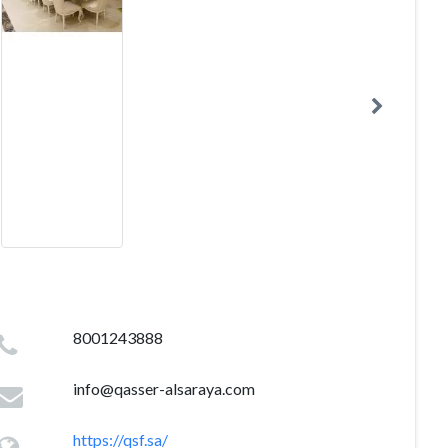
8001243888
info@qasser-alsaraya.com
https://qsf.sa/