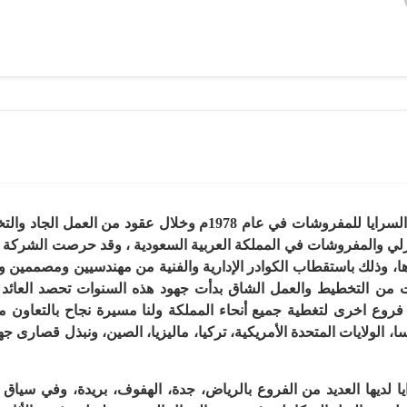
بدأت قصر السرايا للمفروشات في عام 1978م وخلال 
نزلي والمفروشات في المملكة العربية السعودية ، وقد حرصت الشركة 
يذها، وذلك باستقطاب الكوادر الإدارية والفنية من مهندسيين ومصمم
 من التخطيط والعمل الشاق بدأت جهود هذه السنوات تحصد العائ
 فروع اخرى لتغطية جميع أنحاء المملكة ولنا مسيرة نجاح بالتعاون م
نسا، الولايات المتحدة الأمريكية، تركيا، ماليزيا، الصين، ونبذل قصار
يا لديها العديد من الفروع بالرياض، جدة، الهفوف، بريدة، وفي س