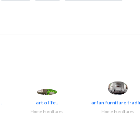
.
art o life..
arfan furniture tradi
Home Furnitures
Home Furnitures