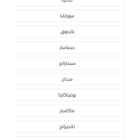
جاكرتا
سورابايا
باندونق
دينباسار
سيمارانج
ميدان
يوغياكارتا
ماكاسار
تانجيرانج