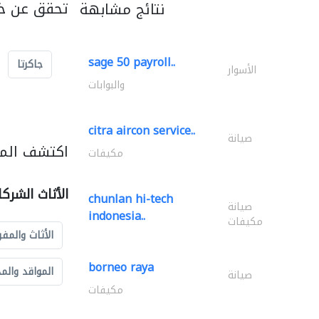
تحقق عن خد
نتائج مشابهة
sage 50 payroll..
جاكرتا
الأسوار
والبوابات
citra aircon service..
صيانة
اكتشف المزي
مكيفات
الأثاث الشرك
chunlan hi-tech
صيانة
indonesia..
مكيفات
الأثاث والمفر
borneo raya
المواقد والم
صيانة
مكيفات