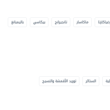
غياكارتا
ماكاسار
تانجيرانج
بيكاسي
باليمبانغ
لية
الستائر
توريد الأقمشة والنسيج