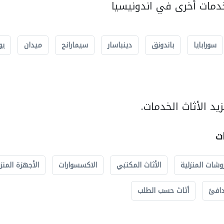
مات أخرى في اندونيسيا
سورابايا
باندونق
دينباسار
سيمارانج
ميدان
يو
د الأثاث الخدمات.
ات
وشات المنزلية
الأثاث المكتبي
الاكسسوارات
الأجهزة المنز
دافئ
أثاث حسب الطلب