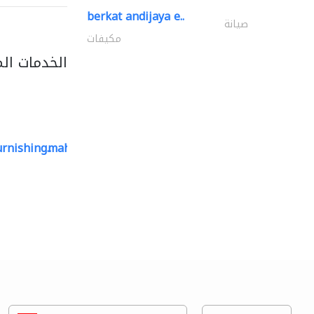
berkat andijaya e..
صيانة
مكيفات
الخدمات ال
rnishing..
mahmayi office furniture..
الأثاث المكتبي