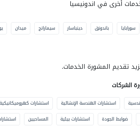
مات أخرى في اندونيسيا
سورابايا
باندونق
دينباسار
سيمارانج
ميدان
يو
يد تقديم المشورة الخدمات.
رة الشركات
ندسية
استشارات الهندسة الإنشائية
استشارات كهروميكانيكية
ضوابط الجودة
استشارات بيئية
المساحيين
استشارات