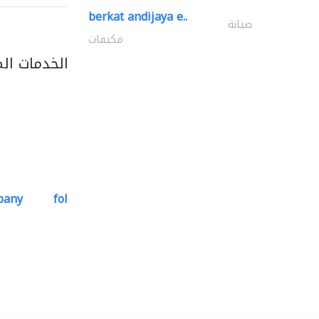
berkat andijaya e..
صيانة
مكيفات
الخدمات ال
pany
folcra beach industrial..
استشارات هندسية