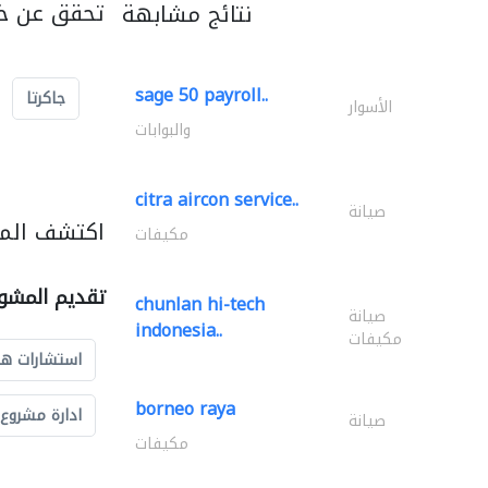
تحقق عن خد
نتائج مشابهة
sage 50 payroll..
جاكرتا
الأسوار
والبوابات
citra aircon service..
صيانة
اكتشف المز
مكيفات
تقديم المشو
chunlan hi-tech
صيانة
indonesia..
مكيفات
استشارات ه
borneo raya
ادارة مشروع
صيانة
مكيفات