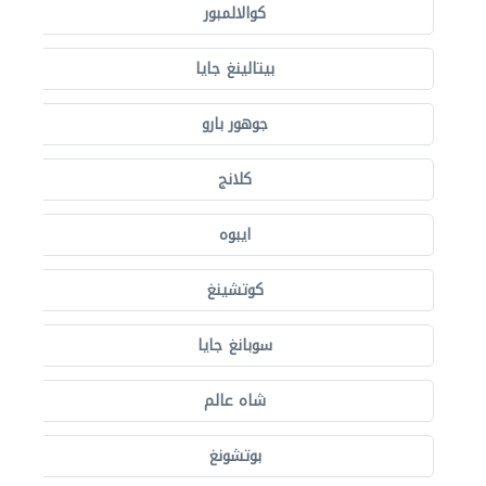
كوالالمبور
بيتالينغ جايا
جوهور بارو
كلانج
ايبوه
كوتشينغ
سوبانغ جايا
شاه عالم
بوتشونغ