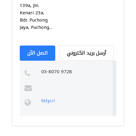
139a, Jln.
Kenari 23a,
Bdr. Puchong
Jaya, Puchong...
أرسل بريد الكتروني
اتصل الآن
03-8070 9728
http://