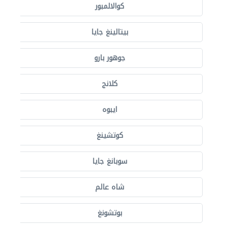
كوالالمبور
بيتالينغ جايا
جوهور بارو
كلانج
ايبوه
كوتشينغ
سوبانغ جايا
شاه عالم
بوتشونغ