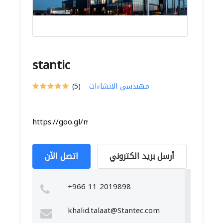
stantic
مهندسي الانشاءات
(5)
https://goo.gl/maps/P3gZeZJutCWrT6BH7
أرسل بريد الكتروني
اتصل الآن
+966 11 2019898
khalid.talaat@Stantec.com