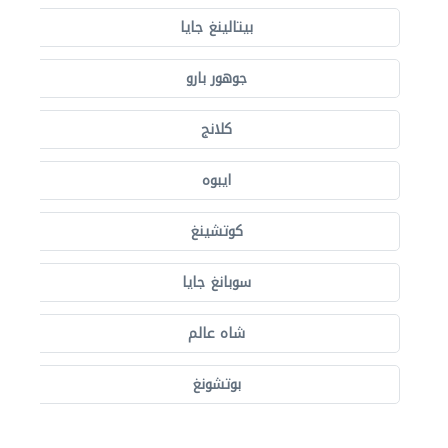
بيتالينغ جايا
جوهور بارو
كلانج
ايبوه
كوتشينغ
سوبانغ جايا
شاه عالم
بوتشونغ