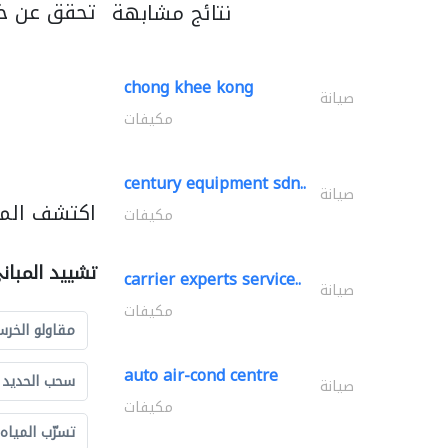
تحقق عن خد
نتائج مشابهة
chong khee kong
صيانة
مكيفات
century equipment sdn..
صيانة
اكتشف المز
مكيفات
تشييد المبان
carrier experts service..
صيانة
مكيفات
مقاولو الخرس
auto air-cond centre
سحب الحديد و
صيانة
مكيفات
تسرّب المياه