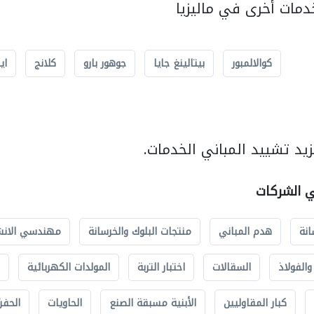
مات أخرى في ماليزيا
كوالالمبور
بيتالينغ جايا
جوهور بارو
كلانج
اي
يد تشييد المباني الخدمات.
ي الشركات
انة
هدم المباني
منتجات البلوك والخرسانة
مهندسي الانش
الفولاذ
السقالات
اختبار التربة
المولدات الكهربائية
كبار المقاوليين
الأبنية مسبقة الصنع
الحاويات
الحفري