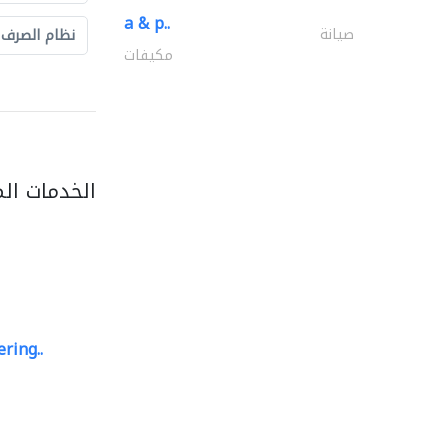
a & p..
صيانة
نظام الصرف
مكيفات
الخدمات ال
ring..
sk e&c
مهندسي الانشاءات