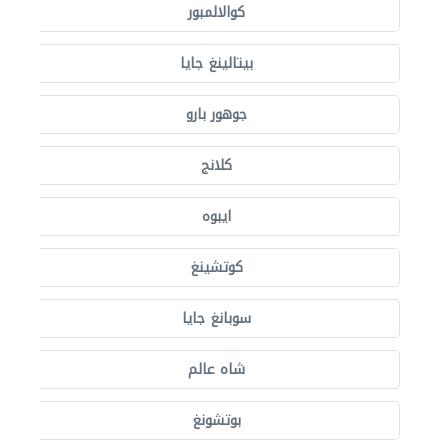
كوالالمبور
بيتالينغ جايا
جوهور بارو
كلانج
ايبوه
كوتشينغ
سوبانغ جايا
شاه عالم
بوتشونغ