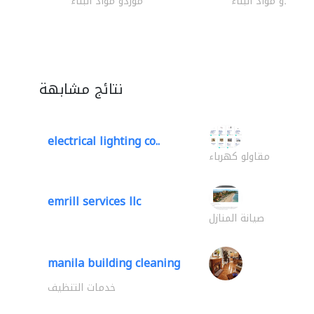
موردو مواد البناء
موردو مواد البناء
نتائج مشابهة
electrical lighting co..
مقاولو كهرباء
emrill services llc
صيانة المنازل
manila building cleaning
خدمات التنظيف