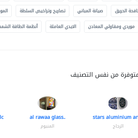
افحة الحريق
صيانة المباني
تصاريح وتراخيص السلطة
الموب
موردي ومقاولي المعادن
الايدي العاملة
أنظمة الطاقة الشمسي
متوفرة من نفس التصنيف
lc
al rawaa glass..
stars aluminium an
الزجاج
المنيوم