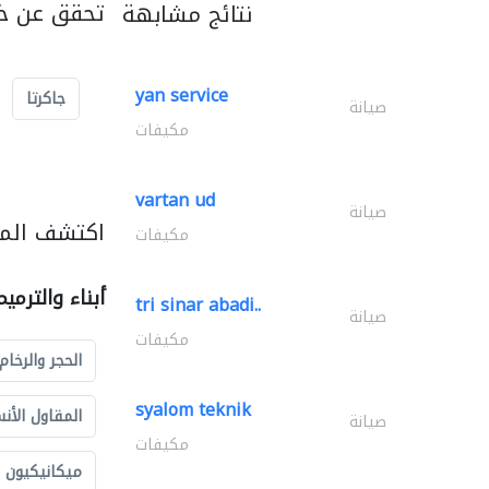
تحقق عن خد
نتائج مشابهة
yan service
جاكرتا
صيانة
مكيفات
vartan ud
صيانة
اكتشف المزي
مكيفات
أبناء والترمي
tri sinar abadi..
صيانة
مكيفات
الحجر والرخام
syalom teknik
المقاول الأن
صيانة
مكيفات
ميكانيكيون