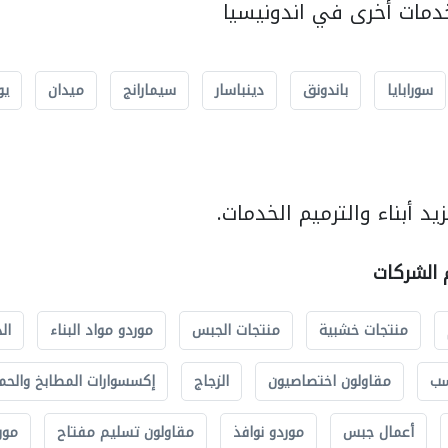
مات أخرى في اندونيسيا
سورابايا
باندونق
دينباسار
سيمارانج
ميدان
يو
د أبناء والترميم الخدمات.
م الشركات
منتجات خشبية
منتجات الجبس
موردو مواد البناء
ال
سب
مقاولون اختصاصيون
الزجاج
إكسسوارات المطابخ والحم
أعمال جبس
موردو نوافذ
مقاولون تسليم مفتاح
مور