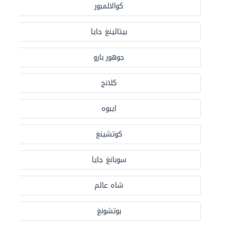
كوالالمبور
بيتالينغ جايا
جوهور بارو
كلانج
ايبوه
كوتشينغ
سوبانغ جايا
شاه عالم
بوتشونغ