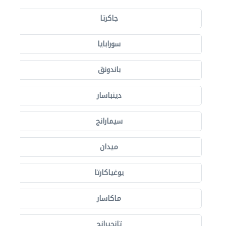
جاكرتا
سورابايا
باندونق
دينباسار
سيمارانج
ميدان
يوغياكارتا
ماكاسار
تانجيرانج