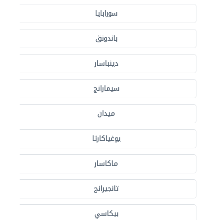
سورابايا
باندونق
دينباسار
سيمارانج
ميدان
يوغياكارتا
ماكاسار
تانجيرانج
بيكاسي