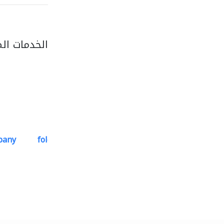
الخدمات ال
pany
folcra beach industrial..
استشارات هندسية