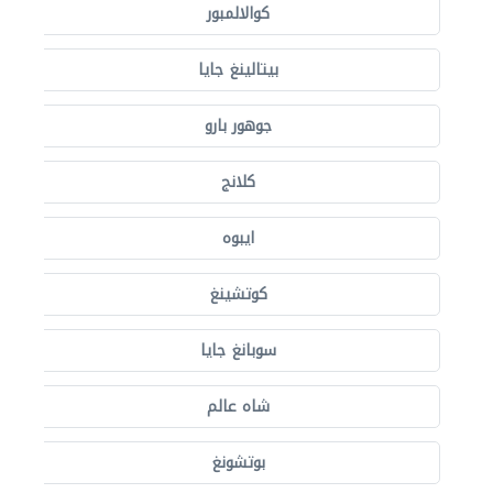
كوالالمبور
بيتالينغ جايا
جوهور بارو
كلانج
ايبوه
كوتشينغ
سوبانغ جايا
شاه عالم
بوتشونغ