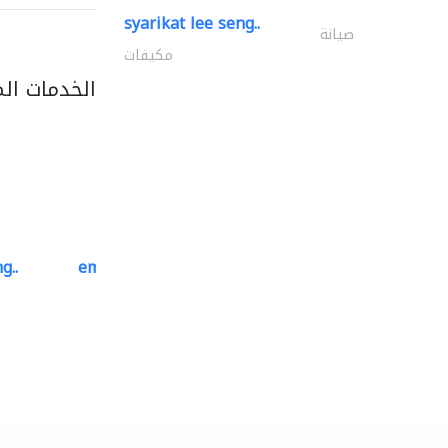
syarikat lee seng..
صيانة
مكيفات
فس التصنيف
g..
emerald star cleaning..
خدمات التنظيف