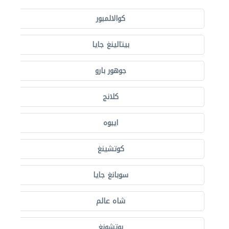
كوالالمبور
بيتالينغ جايا
جوهور بارو
كلانج
ايبوه
كوتشينغ
سوبانغ جايا
شاه عالم
بوتشونغ