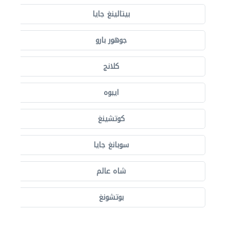
بيتالينغ جايا
جوهور بارو
كلانج
ايبوه
كوتشينغ
سوبانغ جايا
شاه عالم
بوتشونغ