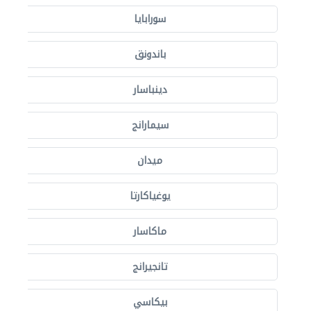
سورابايا
باندونق
دينباسار
سيمارانج
ميدان
يوغياكارتا
ماكاسار
تانجيرانج
بيكاسي