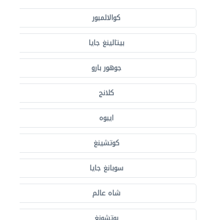
كوالالمبور
بيتالينغ جايا
جوهور بارو
كلانج
ايبوه
كوتشينغ
سوبانغ جايا
شاه عالم
بوتشونغ