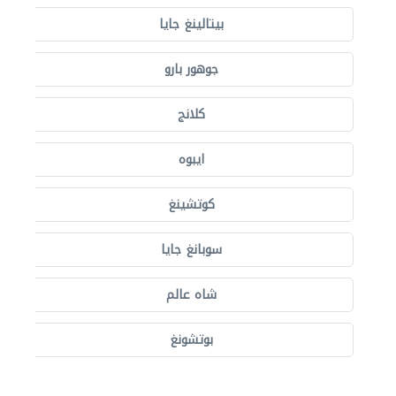
بيتالينغ جايا
جوهور بارو
كلانج
ايبوه
كوتشينغ
سوبانغ جايا
شاه عالم
بوتشونغ