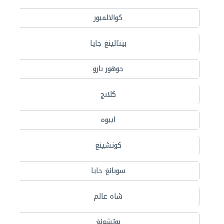
كوالالمبور
بيتالينغ جايا
جوهور بارو
كلانج
ايبوه
كوتشينغ
سوبانغ جايا
شاه عالم
بوتشونغ