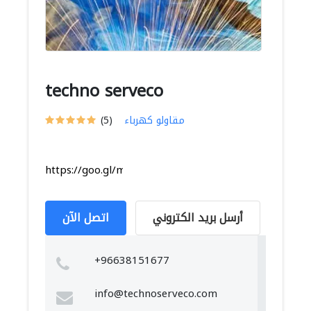
techno serveco
مقاولو كهرباء
(5)
https://goo.gl/maps/MwqvFb9Z1EqHprcm6
أرسل بريد الكتروني
اتصل الآن
+96638151677
info@technoserveco.com