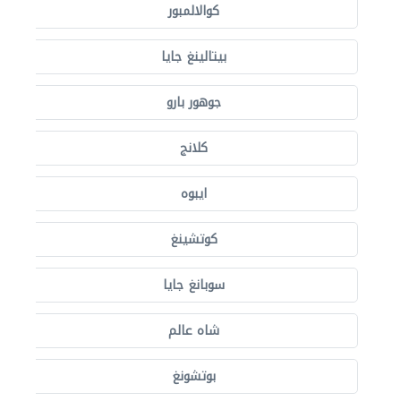
كوالالمبور
بيتالينغ جايا
جوهور بارو
كلانج
ايبوه
كوتشينغ
سوبانغ جايا
شاه عالم
بوتشونغ