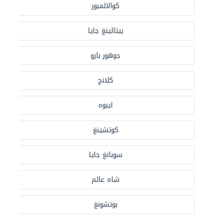
كوالالمبور
بيتالينغ جايا
جوهور بارو
كلانج
ايبوه
كوتشينغ
سوبانغ جايا
شاه عالم
بوتشونغ