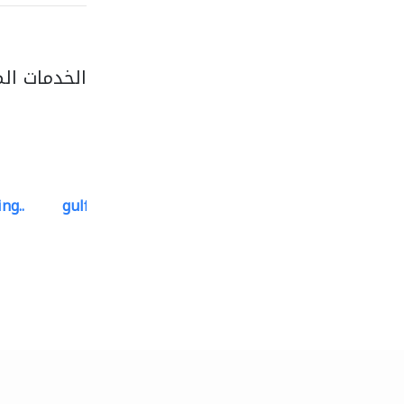
الخدمات ال
ng..
gulf-gardens lanscape llc
تنسيق حدائق