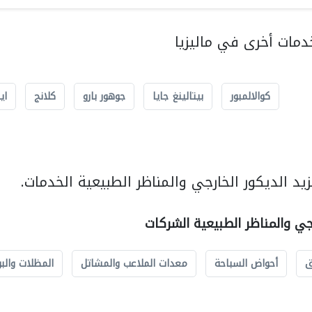
مات أخرى في ماليزيا
كوالالمبور
بيتالينغ جايا
جوهور بارو
كلانج
اي
د الديكور الخارجي والمناظر الطبيعية الخدمات.
رجي والمناظر الطبيعية الشركات
ق
أحواض السباحة
معدات الملاعب والمشاتل
المظلات والبو