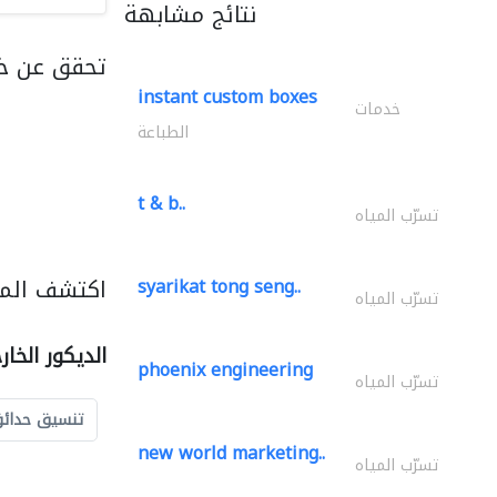
نتائج مشابهة
تحقق عن خد
instant custom boxes
خدمات
الطباعة
t & b..
تسرّب المياه
اكتشف المزي
syarikat tong seng..
تسرّب المياه
الديكور الخا
phoenix engineering
تسرّب المياه
تنسيق حدائ
new world marketing..
تسرّب المياه