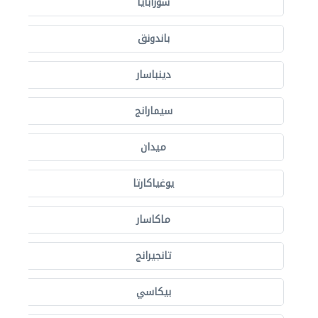
سورابايا
باندونق
دينباسار
سيمارانج
ميدان
يوغياكارتا
ماكاسار
تانجيرانج
بيكاسي