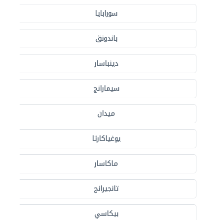
سورابايا
باندونق
دينباسار
سيمارانج
ميدان
يوغياكارتا
ماكاسار
تانجيرانج
بيكاسي