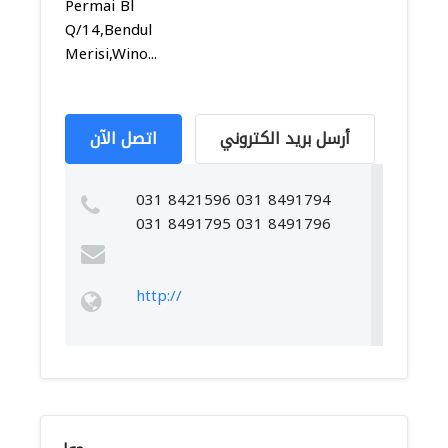
Permai Bl
Q/14,Bendul
Merisi,Wino...
أرسل بريد الكتروني
اتصل الآن
031 8421596 031 8491794
031 8491795 031 8491796
http://