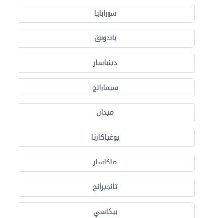
سورابايا
باندونق
دينباسار
سيمارانج
ميدان
يوغياكارتا
ماكاسار
تانجيرانج
بيكاسي