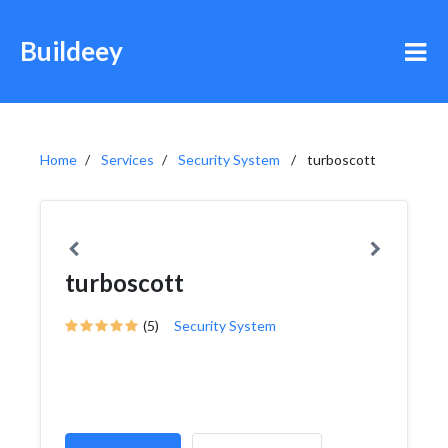
Buildeey
Home
Services
Security System
turboscott
turboscott
(5)
Security System