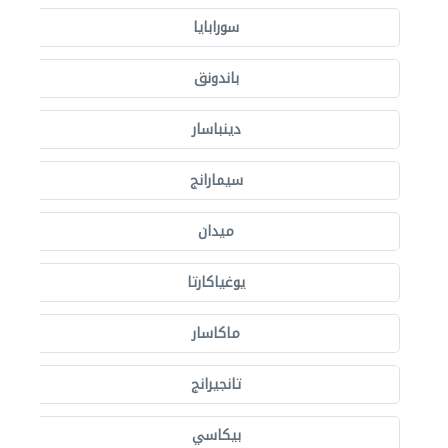
سورابايا
باندونق
دينباسار
سيمارانج
ميدان
يوغياكارتا
ماكاسار
تانجيرانج
بيكاسي