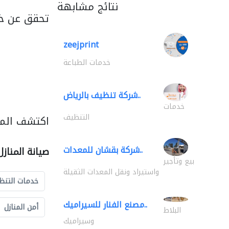
نتائج مشابهة
تحقق عن خد
zeejprint
خدمات الطباعة
شركة تنظيف بالرياض..
خدمات
التنظيف
اكتشف المزي
شركة بقشان للمعدات..
صيانة المناز
بيع وتأجير
واستيراد ونقل المعدات الثقيلة
خدمات التنظ
مصنع الفنار للسيراميك..
أمن المنازل
البلاط
وسيراميك