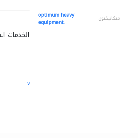
optimum heavy
ميكانيكيون
equipment..
الخدمات ال
white arch general..
الصيانة الكهربائية