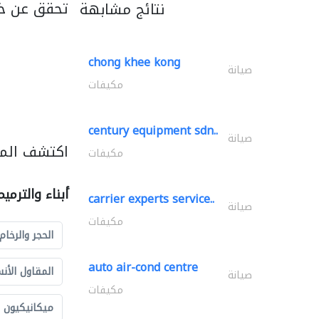
تحقق عن خد
نتائج مشابهة
chong khee kong
صيانة
مكيفات
century equipment sdn..
صيانة
اكتشف المزي
مكيفات
أبناء والترمي
carrier experts service..
صيانة
مكيفات
الحجر والرخام
auto air-cond centre
المقاول الأن
صيانة
مكيفات
ميكانيكيون