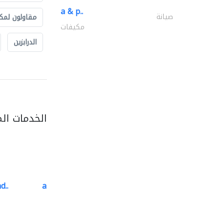
a & p..
صيانة
مقاولون لمك
مكيفات
الدرابزين
الخدمات ال
d..
al barary aluminum..
المنيوم