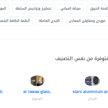
افحة الحريق
صيانة المباني
تصاريح وتراخيص السلطة
الموب
موردي ومقاولي المعادن
الايدي العاملة
أنظمة الطاقة الشمسي
متوفرة من نفس التصنيف
lc
al rawaa glass..
stars aluminium an
الزجاج
المنيوم