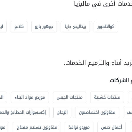
مات أخرى في ماليزيا
كوالالمبور
بيتالينغ جايا
جوهور بارو
كلانج
اي
د أبناء والترميم الخدمات.
م الشركات
منتجات خشبية
منتجات الجبس
موردو مواد البناء
ال
سب
مقاولون اختصاصيون
الزجاج
إكسسوارات المطابخ والحم
أعمال جبس
موردو نوافذ
مقاولون تسليم مفتاح
مور