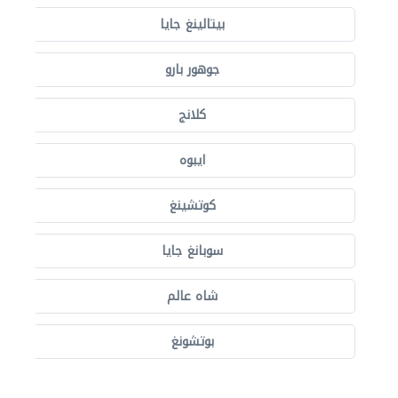
بيتالينغ جايا
جوهور بارو
كلانج
ايبوه
كوتشينغ
سوبانغ جايا
شاه عالم
بوتشونغ