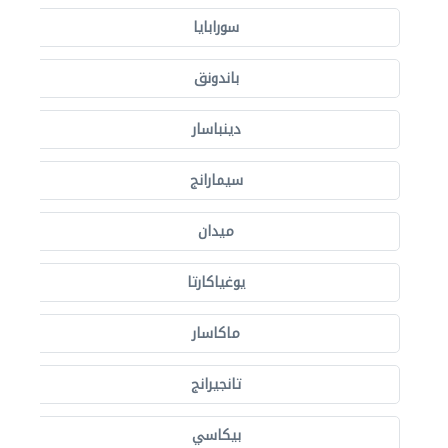
سورابايا
باندونق
دينباسار
سيمارانج
ميدان
يوغياكارتا
ماكاسار
تانجيرانج
بيكاسي