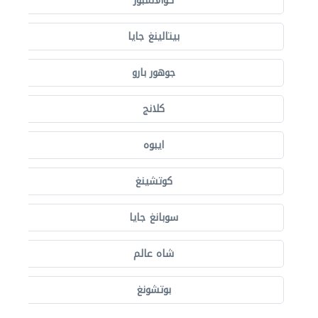
كوالالمبور
بيتالينغ جايا
جوهور بارو
كلانج
ايبوه
كوتشينغ
سوبانغ جايا
شاه عالم
بوتشونغ