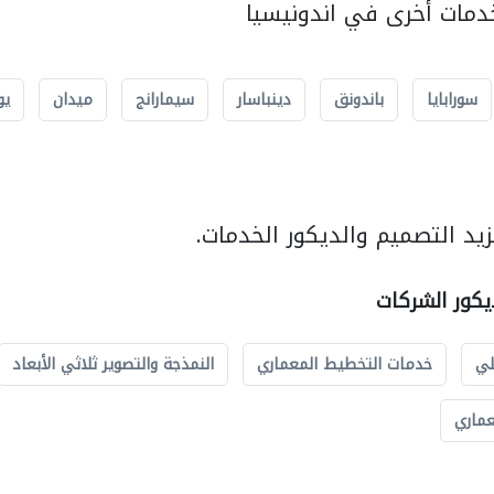
مات أخرى في اندونيسيا
سورابايا
باندونق
دينباسار
سيمارانج
ميدان
يو
يد التصميم والديكور الخدمات.
يكور الشركات
لي
خدمات التخطيط المعماري
النمذجة والتصوير ثلاثي الأبعاد
عماري