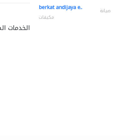
berkat andijaya e..
صيانة
مكيفات
الخدمات ال
light house studio
التصوير الفوتوغرافي