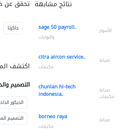
تحقق عن خد
نتائج مشابهة
sage 50 payroll..
جاكرتا
الأسوار
والبوابات
citra aircon service..
صيانة
اكتشف المز
مكيفات
التصميم والد
chunlan hi-tech
صيانة
indonesia..
مكيفات
الديكور الداخ
borneo raya
التصميم الم
صيانة
مكيفات